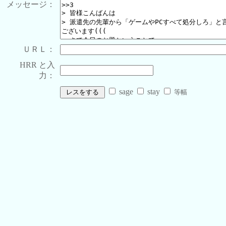
メッセージ：
ＵＲＬ：
HRR と入
力：
sage
stay
等幅