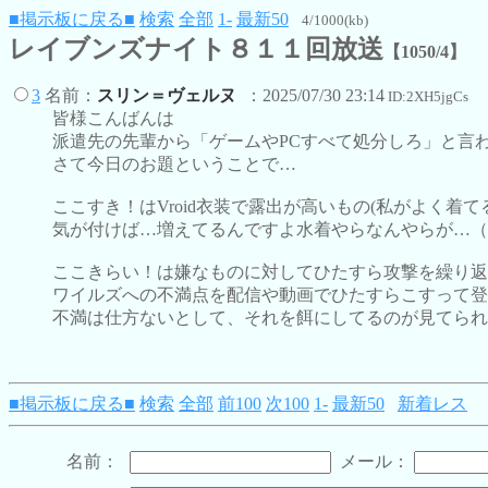
■掲示板に戻る■
検索
全部
1-
最新50
4/1000(kb)
レイブンズナイト８１１回放送
【1050/4】
3
名前：
スリン＝ヴェルヌ
：2025/07/30 23:14
ID:2XH5jgCs
皆様こんばんは
派遣先の先輩から「ゲームやPCすべて処分しろ」と言わ
さて今日のお題ということで…
ここすき！はVroid衣装で露出が高いもの(私がよく着て
気が付けば…増えてるんですよ水着やらなんやらが…（
ここきらい！は嫌なものに対してひたすら攻撃を繰り返
ワイルズへの不満点を配信や動画でひたすらこすって登
不満は仕方ないとして、それを餌にしてるのが見てられ
■掲示板に戻る■
検索
全部
前100
次100
1-
最新50
新着レス
名前：
メール：