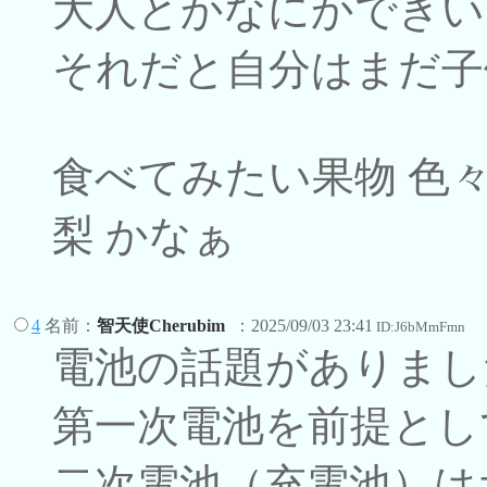
大人とかなにかできい
それだと自分はまだ子供
食べてみたい果物 色
梨 かなぁ
4
名前：
智天使Cherubim
：2025/09/03 23:41
ID:J6bMmFmn
電池の話題がありまし
第一次電池を前提とし
二次電池（充電池）は