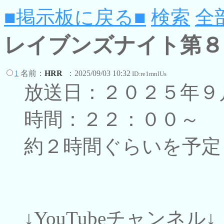
■掲示板に戻る■
検索
全
レイブンズナイト第８
1
名前：
HRR
：2025/09/03 10:32
ID:re1mnlUs
放送日：２０２５年９
時間：２２：００～
約２時間ぐらいを予定
↓YouTubeチャンネル↓