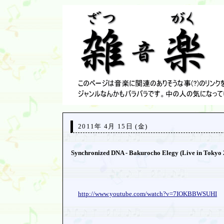
2011年 4月 15日 (金)
Synchronized DNA - Bakurocho Elegy (Live in Tokyo 
http://www.youtube.com/
watch?v=7IOKBBWSUHI